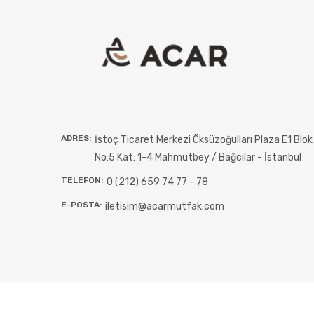
ADRES:
İstoç Ticaret Merkezi Öksüzoğulları Plaza E1 Blok
No:5 Kat: 1-4 Mahmutbey / Bağcılar - İstanbul
TELEFON:
0 (212) 659 74 77 - 78
E-POSTA:
iletisim@acarmutfak.com
Acar Mutfak tüm hakları gizlidir. - 2026 ©