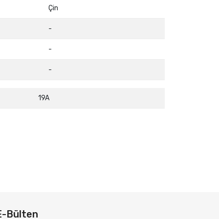
Çin
-
-
-
19A
E-Bülten