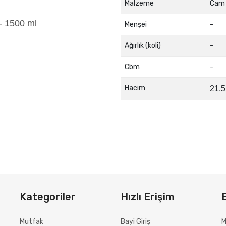
Malzeme
Cam
- 1500 ml
Menşei
-
Ağırlık (koli)
-
Cbm
-
Hacim
21.5
Kategoriler
Hızlı Erişim
Mutfak
Bayi Giriş
M