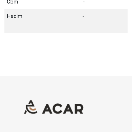
Cbm
-
Hacim
-