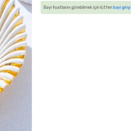
Bayi fiyatlarını görebilmek için lütfen
bayi girişi