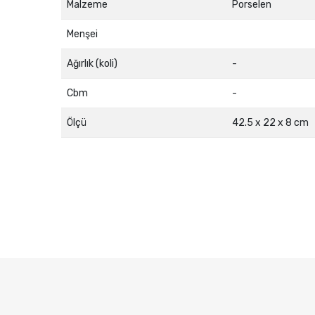
Malzeme
Porselen
Menşei
Ağırlık (koli)
-
Cbm
-
Ölçü
42.5 x 22 x 8 cm