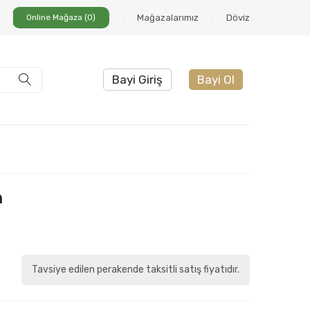
Online Mağaza (0)
Mağazalarımız
Döviz
Bayi Giriş
Bayi Ol
m
Tavsiye edilen perakende taksitli satış fiyatıdır.